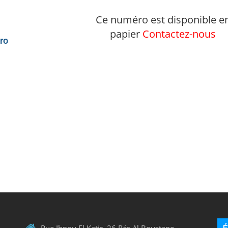
Ce numéro est disponible e
papier
Contactez-nous
ro
Rue Ibnou El Katir, 26 Rés Al Boustane –