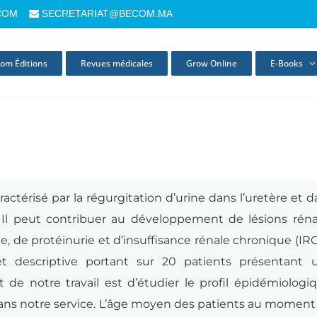
COM
SECRETARIAT@BECOM.MA
om Éditions
Revues médicales
Grow Online
E-Books
ractérisé par la régurgitation d’urine dans l’uretère et 
es. Il peut contribuer au développement de lésions réna
, de protéinurie et d’insuffisance rénale chronique (IRC)
et descriptive portant sur 20 patients présentant 
 de notre travail est d’étudier le profil épidémiologiq
 dans notre service. L’âge moyen des patients au moment