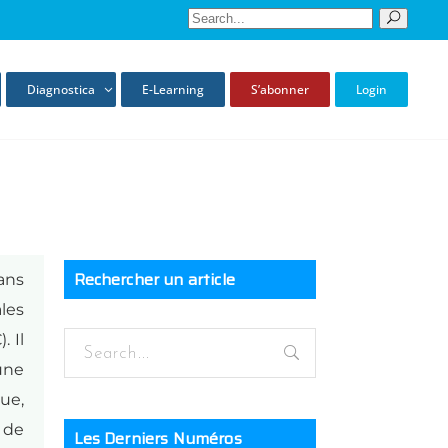
Diagnostica
E-Learning
S’abonner
Login
Rechercher un article
dans
les
. Il
une
ue,
 de
Les Derniers Numéros