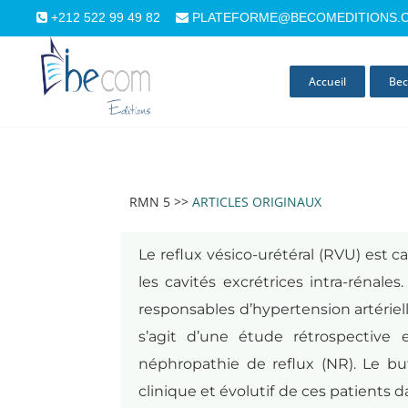
+212 522 99 49 82
PLATEFORME@BECOMEDITIONS.
Accueil
Bec
RMN 5 >>
ARTICLES ORIGINAUX
Le reflux vésico-urétéral (RVU) est ca
les cavités excrétrices intra-rénal
responsables d’hypertension artérielle
s’agit d’une étude rétrospective 
néphropathie de reflux (NR). Le but
clinique et évolutif de ces patients