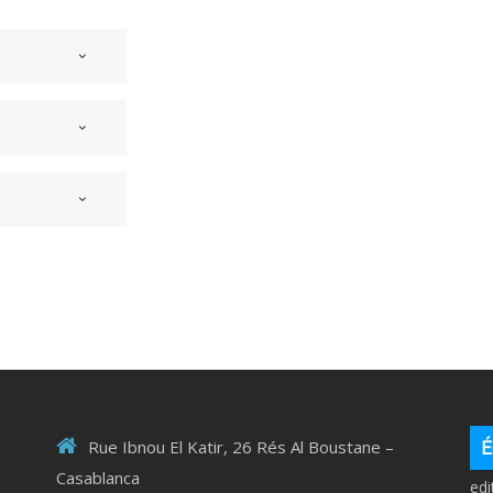
É
Rue Ibnou El Katir, 26 Rés Al Boustane –
Casablanca
ed