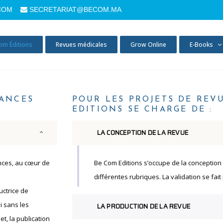
COM
SECRETARIAT@BECOM.MA
om Éditions
Revues médicales
Grow Online
E-Books
SANCES
POUR LES PROJETS DE REV
EDITIONS SE CHARGE DE :
LA CONCEPTION DE LA REVUE
nces, au cœur de
Be Com Editions s’occupe de la conception
différentes rubriques. La validation se fait 
uctrice de
i sans les
LA PRODUCTION DE LA REVUE
et, la publication