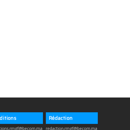
ditions
Rédaction
itions.rmgf@becom.ma
redaction.rmgf@becom.ma