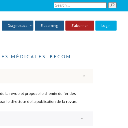
Sear
for:
Diagnostica
E-Learning
S’abonner
Login
UES MÉDICALES, BECOM
 de la revue et propose le chemin de fer des
par le directeur de la publication de la revue.