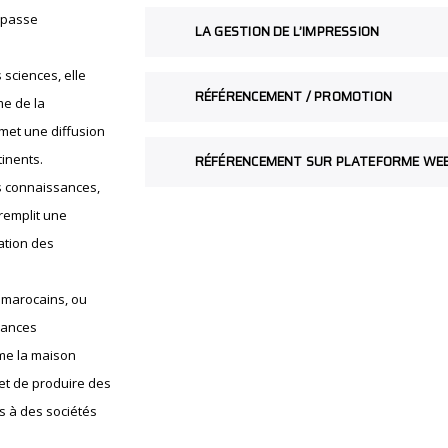
 passe
LA GESTION DE L’IMPRESSION
 sciences, elle
RÉFÉRENCEMENT / PROMOTION
me de la
met une diffusion
tinents.
RÉFÉRENCEMENT SUR PLATEFORME WE
es connaissances,
 remplit une
cation des
 marocains, ou
sances
mme la maison
 et de produire des
 à des sociétés