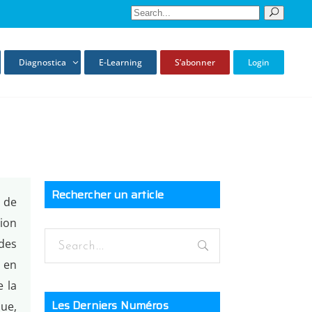
Diagnostica
E-Learning
S’abonner
Login
Rechercher un article
s de
ion
des
 en
e la
Les Derniers Numéros
que,