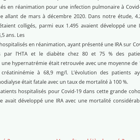
isés en réanimation pour une infection pulmonaire à Covid
de allant de mars à décembre 2020. Dans notre étude, 4.
étaient colligés, parmi eux 1.495 avaient développé une I
,5 ans. Les
 hospitalisés en réanimation, ayant présenté une IRA sur Co
es par l’HTA et le diabète chez 80 et 75 % des patie
e, une hypernatrémie était retrouvée avec une moyenne de 
réatininémie à 68,9 mg/l. L’évolution des patients ay
dialyse était fatale avec un taux de mortalité à 100 %.
tients hospitalisés pour Covid-19 dans cette grande coho
ve avait développé une IRA avec une mortalité considérab