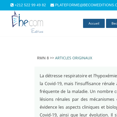
+212 522 99 49 82
PLATEFORME@BECOMEDITIONS.
Accueil
Bec
RMN 8 >>
ARTICLES ORIGINAUX
La détresse respiratoire et l’hypoxém
la Covid-19, mais l’insuffisance réna
fréquente de la maladie. Un nombre cr
lésions rénales par des mécanismes di
évidence les aspects cliniques et biol
Covid-19, ainsi que leur évolution. Il 