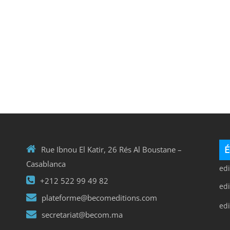
É
Rue Ibnou El Katir, 26 Rés Al Boustane –
Casablanca
ed
+212 522 99 49 82
ed
plateforme@becomeditions.com
ed
secretariat@becom.ma