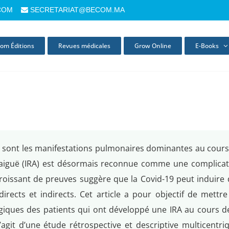
COM
SECRETARIAT@BECOM.MA
om Éditions
Revues médicales
Grow Online
E-Books
ie sont les manifestations pulmonaires dominantes au cour
le aiguë (IRA) est désormais reconnue comme une complicat
oissant de preuves suggère que la Covid-19 peut induire 
rects et indirects. Cet article a pour objectif de mettre
ogiques des patients qui ont développé une IRA au cours d
s’agit d’une étude rétrospective et descriptive multicentri