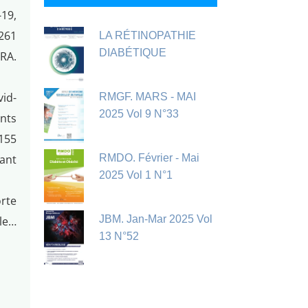
-19,
261
LA RÉTINOPATHIE
DIABÉTIQUE
RA.
vid-
RMGF. MARS - MAI
2025 Vol 9 N°33
nts
155
ant
RMDO. Février - Mai
2025 Vol 1 N°1
rte
JBM. Jan-Mar 2025 Vol
le…
13 N°52