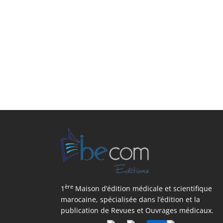
ère
1
Maison d’édition médicale et scientifique
marocaine, spécialisée dans l’édition et la
publication de Revues et Ouvrages médicaux.