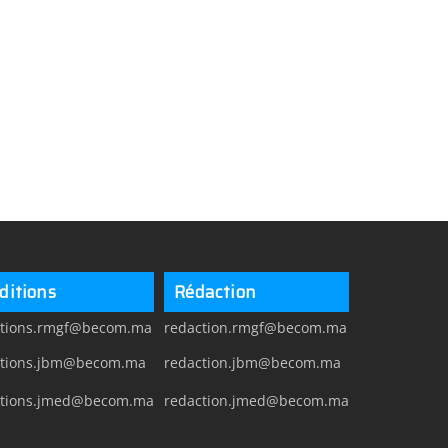
ditions
Rédaction
itions.rmgf@becom.ma
redaction.rmgf@becom.ma
itions.jbm@becom.ma
redaction.jbm@becom.ma
itions.jmed@becom.ma
redaction.jmed@becom.ma