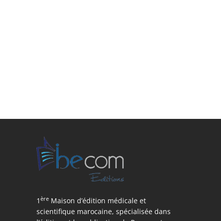
ère
1
Maison d’édition médicale et
scientifique marocaine, spécialisée dans