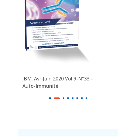
JBM. Avr-Juin 2020 Vol 9-N°33 –
JBM. Jan-
Auto-Immunité
Hémato-O