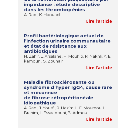
impédance : étude descriptive
dans les thrombopénies
A. Rabi, K. Haouach
Lire l’article
Profil bactériologique actuel de
l’infection urinaire communautaire
et état de résistance aux
antibiotiques
H. Zahir, L. Arsalane, H. Mouhib, R. Nakhli, Y. El
kamouni, S. Zouhair
Lire l’article
Maladie fibrosclérosante ou
syndrome d’hyper IgG4, cause rare
et méconnue
de fibrose rétropéritonéale
idiopathique
A. Rabi, J. Yousfi, R. Hazim, L. El Moumou, I.
Brahim, L. Essaadouni, B. Admou
Lire l’article