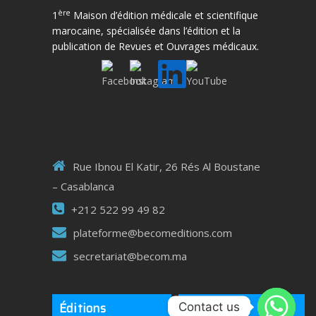
ère
1
Maison d’édition médicale et scientifique
marocaine, spécialisée dans l’édition et la
publication de Revues et Ouvrages médicaux.
Rue Ibnou El Katir, 26 Rés Al Boustane
– Casablanca
+212 522 99 49 82
plateforme@becomeditions.com
secretariat@becom.ma
Éditions
Rédaction
Contact us