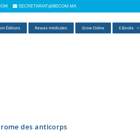
COM
SECRETARIAT@BECOM.MA
om Éditions
Revues médicales
Grow Online
E-Books
drome des anticorps