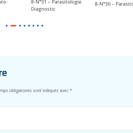
ato-
8-N°31 – Parasitologie
8-N°30 – Parasit
Diagnostic
re
mps obligatoires sont indiqués avec
*