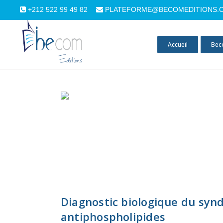
+212 522 99 49 82
PLATEFORME@BECOMEDITIONS.
Accueil
Bec
Diagnostic biologique du syn
antiphospholipides