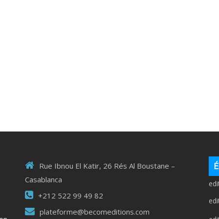
É
Rue Ibnou El Katir, 26 Rés Al Boustane –
Casablanca
ed
+212 522 99 49 82
ed
plateforme@becomeditions.com