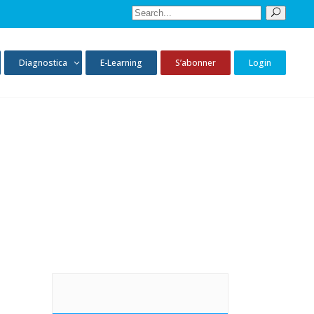
Sear
for:
Diagnostica
E-Learning
S’abonner
Login