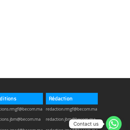
ditions
Rédaction
itions.rmgf@becom.ma
redaction.rmgf@becom.ma
itions.jbm@becom.ma
redaction.jbm@becom.ma
Contact us