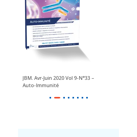
JBM. Avr-Juin 2020 Vol 9-N°33 –
JBM. Jan-
Auto-Immunité
Hémato-O