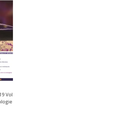
19 Vol
JBM. Jan-Mars Vol 7
JBM. Avr-Juin 2019 Vol 8
ologie
N°28 2019 –
N°29 – Procréation
Infectiologie
médicalement assistée