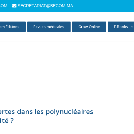
COM
SECRETARIAT@BECOM.MA
om Éditions
Revues médicales
Grow Online
E-Books
ertes dans les polynucléaires
ité ?