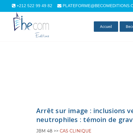
+212 522 99 49 82
PLATEFORME@BECOMEDITIONS.
Accueil
Bec
Arrêt sur image : inclusions v
neutrophiles : témoin de grav
JBM 48 >>
CAS CLINIQUE