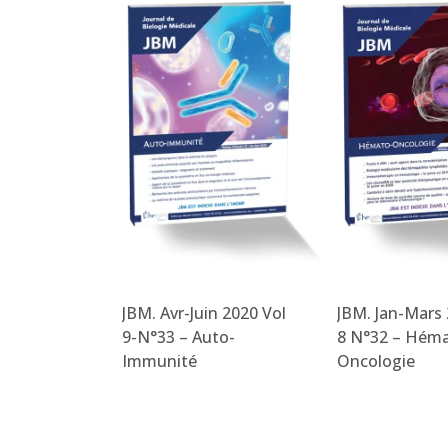
pt 2020 Vol
JBM. Avr-Juin 2020 Vol
JBM. Jan-Mars 
9-N°33 – Auto-
8 N°32 – Hém
Immunité
Oncologie