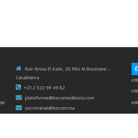
É
Rue Ibnou El Katir, 26 Rés Al Boustane –
Casablanca
ed
+212 522 99 49 82
ed
plateforme@becomeditions.com
ed
ion
secretariat@becom.ma