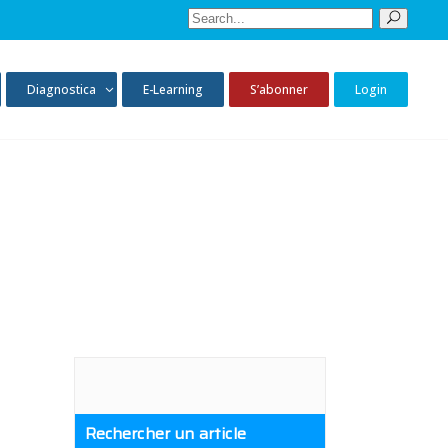
Sear
for:
Diagnostica
E-Learning
S’abonner
Login
Rechercher un article