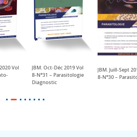
2020 Vol
JBM. Oct-Déc 2019 Vol
JBM. Juill-Sept 20
ato-
8-N°31 – Parasitologie
8-N°30 – Parasit
Diagnostic