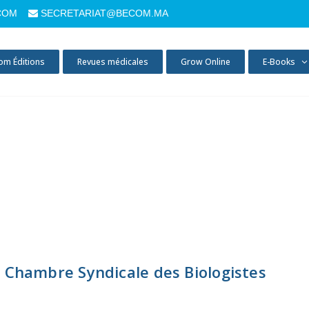
COM
SECRETARIAT@BECOM.MA
om Éditions
Revues médicales
Grow Online
E-Books
a Chambre Syndicale des Biologistes