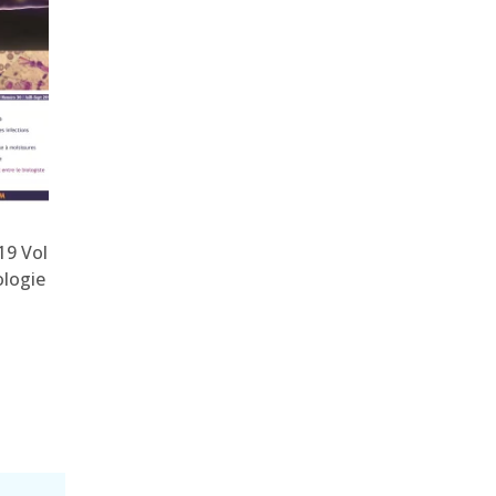
19 Vol
JBM. Jan-Mars Vol 7
JBM. Avr-Juin 2019 Vol 8
ologie
N°28 2019 –
N°29 – Procréation
Infectiologie
médicalement assistée