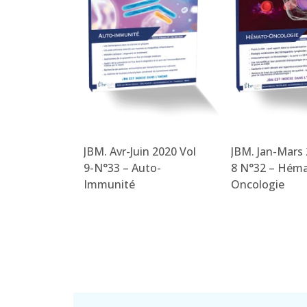
pt 2020 Vol
JBM. Avr-Juin 2020 Vol
JBM. Jan-Mars 
9-N°33 – Auto-
8 N°32 – Hém
Immunité
Oncologie