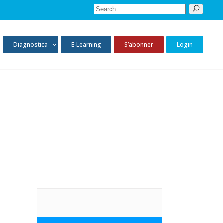
Sear
for:
Diagnostica
E-Learning
S’abonner
Login