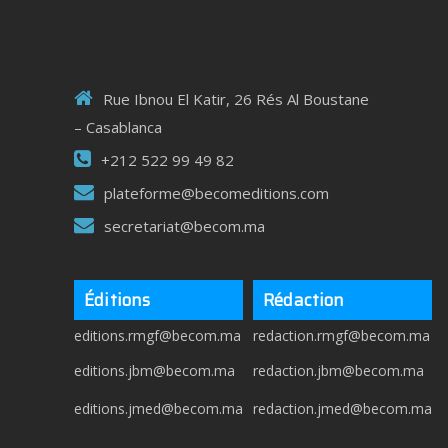
Rue Ibnou El Katir, 26 Rés Al Boustane
– Casablanca
+212 522 99 49 82
plateforme@becomeditions.com
secretariat@becom.ma
Éditions
Rédaction
editions.rmgf@becom.ma
redaction.rmgf@becom.ma
editions.jbm@becom.ma
redaction.jbm@becom.ma
editions.jmed@becom.ma
redaction.jmed@becom.ma