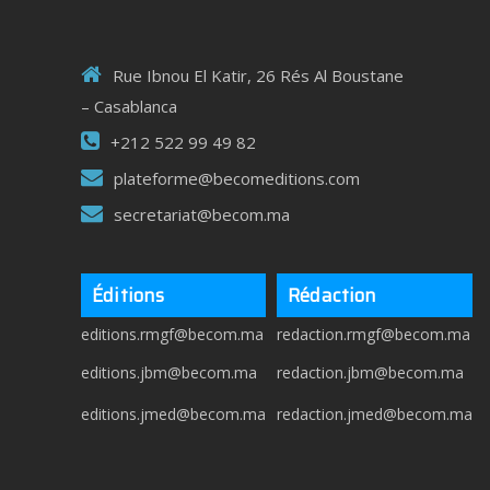
Rue Ibnou El Katir, 26 Rés Al Boustane
– Casablanca
+212 522 99 49 82
plateforme@becomeditions.com
secretariat@becom.ma
Éditions
Rédaction
editions.rmgf@becom.ma
redaction.rmgf@becom.ma
editions.jbm@becom.ma
redaction.jbm@becom.ma
editions.jmed@becom.ma
redaction.jmed@becom.ma