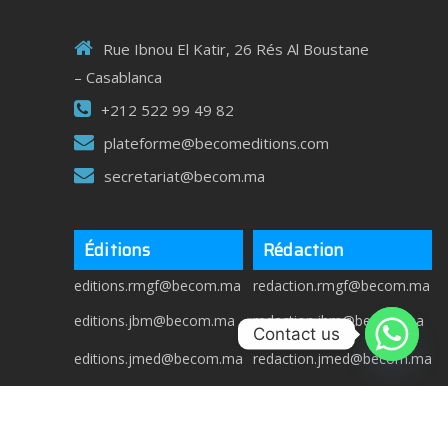
Rue Ibnou El Katir, 26 Rés Al Boustane
– Casablanca
+212 522 99 49 82
plateforme@becomeditions.com
secretariat@becom.ma
Éditions
Rédaction
editions.rmgf@becom.ma
redaction.rmgf@becom.ma
editions.jbm@becom.ma
redaction.jbm@becom.ma
Contact us
editions.jmed@becom.ma
redaction.jmed@becom.ma