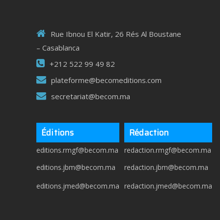
Rue Ibnou El Katir, 26 Rés Al Boustane
– Casablanca
+212 522 99 49 82
plateforme@becomeditions.com
secretariat@becom.ma
Éditions
Rédaction
editions.rmgf@becom.ma
redaction.rmgf@becom.ma
editions.jbm@becom.ma
redaction.jbm@becom.ma
editions.jmed@becom.ma
redaction.jmed@becom.ma