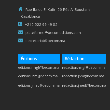
Rue Ibnou El Katir, 26 Rés Al Boustane
– Casablanca
+212 522 99 49 82
plateforme@becomeditions.com
secretariat@becom.ma
Éditions
Rédaction
editions.rmgf@becom.ma
redaction.rmgf@becom.ma
editions.jbm@becom.ma
redaction.jbm@becom.ma
editions.jmed@becom.ma
redaction.jmed@becom.ma