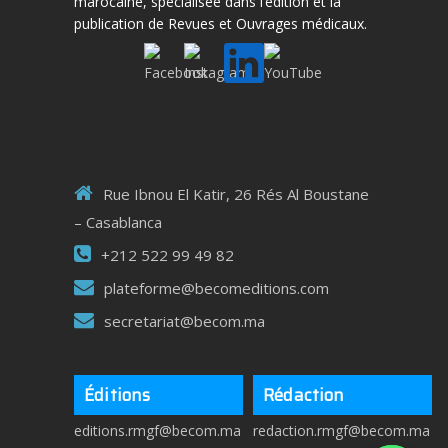
marocaine, spécialisée dans l’édition et la
publication de Revues et Ouvrages médicaux.
Rue Ibnou El Katir, 26 Rés Al Boustane
– Casablanca
+212 522 99 49 82
plateforme@becomeditions.com
secretariat@becom.ma
Éditions
Rédaction
editions.rmgf@becom.ma
redaction.rmgf@becom.ma