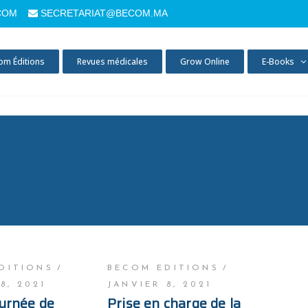
COM
SECRETARIAT@BECOM.MA
om Éditions
Revues médicales
Grow Online
E-Books
DITIONS
BECOM EDITIONS
8, 2021
JANVIER 8, 2021
urnée de
Prise en charge de la