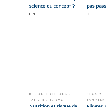
science ou concept ?
pas passe
LIRE
LIRE
BECOM EDITIONS
BECOM E
JANVIER 8, 2021
JANVIER 
Nutrition et risque de
Fièvres 