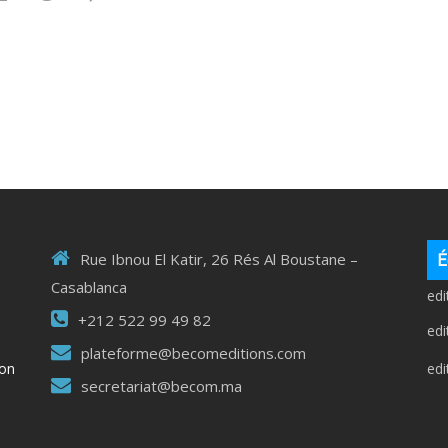
É
Rue Ibnou El Katir, 26 Rés Al Boustane –
Casablanca
ed
+212 522 99 49 82
ed
plateforme@becomeditions.com
ed
ion
secretariat@becom.ma