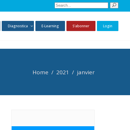
Sear
for:
Diagnostica
E-Learning
S’abonner
Login
Home
/
2021
/
janvier