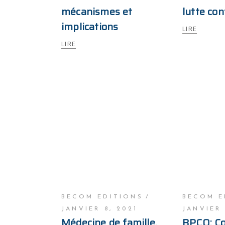
mécanismes et
lutte con
implications
LIRE
LIRE
BECOM EDITIONS
BECOM E
JANVIER 8, 2021
JANVIER 
Médecine de famille,
BPCO: C