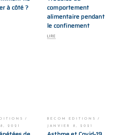
r à côté ?
comportement
alimentaire pendant
le confinement
LIRE
DITIONS
BECOM EDITIONS
8, 2021
JANVIER 8, 2021
répétées de
Asthme et Covid-19