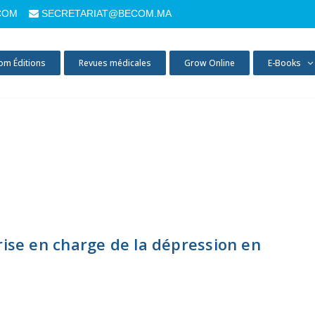
COM
SECRETARIAT@BECOM.MA
om Éditions
Revues médicales
Grow Online
E-Books
rise en charge de la dépression en