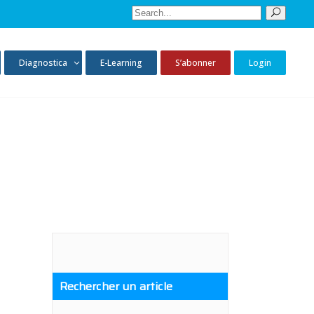
Sear
for:
Diagnostica
E-Learning
S’abonner
Login
Rechercher un article