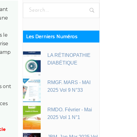
Search
yant
for:
 une
s le
Les Derniers Numéros
rise
champ
LA RÉTINOPATHIE
DIABÉTIQUE
RMGF. MARS - MAI
s ont
2025 Vol 9 N°33
nces
RMDO. Février - Mai
n
2025 Vol 1 N°1
cle
JBM. Jan-Mar 2025 Vol