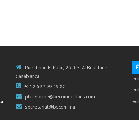
É
Rue Ibnou El Katir, 26 Rés Al Boustane –
Casablanca
ed
+212 522 99 49 82
ed
plateforme@becomeditions.com
ed
ion
secretariat@becom.ma