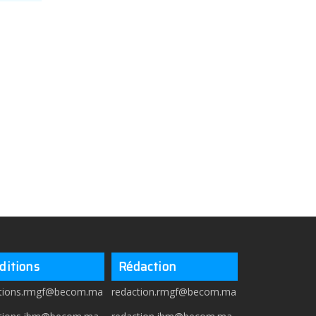
ditions
Rédaction
itions.rmgf@becom.ma
redaction.rmgf@becom.ma