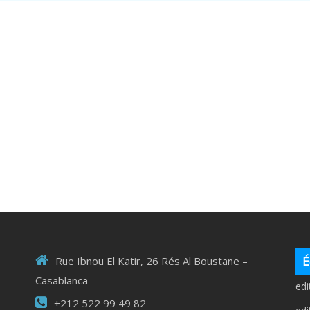
É
Rue Ibnou El Katir, 26 Rés Al Boustane –
Casablanca
ed
+212 522 99 49 82