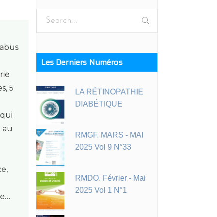
Search
for:
s abus
Les Derniers Numéros
rie
s, 5
LA RÉTINOPATHIE
DIABÉTIQUE
 qui
e au
RMGF. MARS - MAI
2025 Vol 9 N°33
e,
RMDO. Février - Mai
2025 Vol 1 N°1
ie…