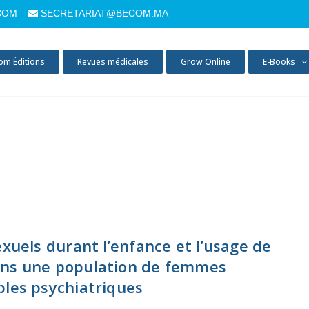
COM
SECRETARIAT@BECOM.MA
om Éditions
Revues médicales
Grow Online
E-Books
exuels durant l’enfance et l’usage de
ans une population de femmes
bles psychiatriques