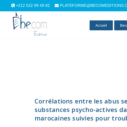
+212 522 99 49 82
PLATEFORME@BECOMEDITIONS.
Accueil
Bec
Corrélations entre les abus s
substances psycho-actives d
marocaines suivies pour trou