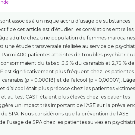
monde
 sont associés à un risque accru d’usage de substances
ctif de cet article est d’étudier les corrélations entre le
à l’âge adulte chez une population de femmes marocaines
st une étude transversale réalisée au service de psychiat
rmi 400 patientes atteintes de troubles psychiatrique
% consommaient du tabac, 3,3 % du cannabis et 2,75 % de
SE est significativement plus fréquent chez les patientes
annabis (p = 0,00018) et de l’alcool (p = 0,00007). L’âg
t d’alcool était plus précoce chez les patientes victimes
 et au test CAST étaient plus élevés chez les patientes
ggère un impact très important de l’ASE sur la prévalenc
sage de SPA. Nous considérons que la prévention de l’ASE
té de l’usage de SPA chez les patientes suivies en psychiatr