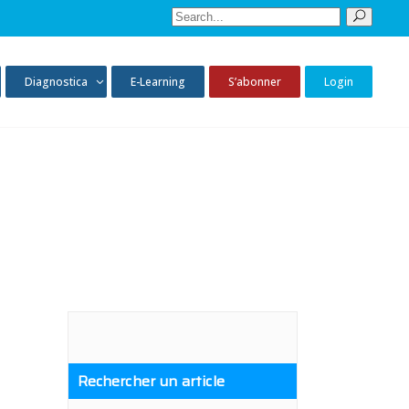
Sear
for:
Diagnostica
E-Learning
S’abonner
Login
Rechercher un article