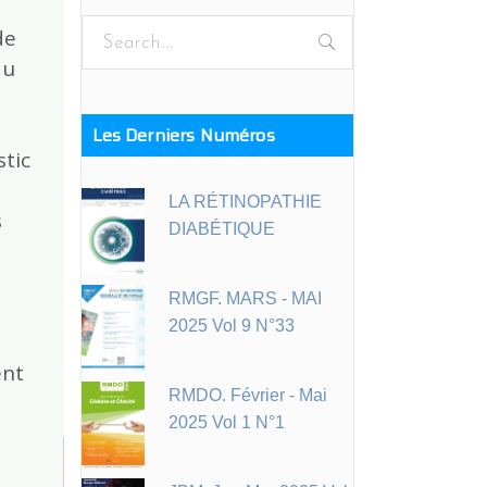
Search
de
for:
au
Les Derniers Numéros
stic
LA RÉTINOPATHIE
s
DIABÉTIQUE
RMGF. MARS - MAI
2025 Vol 9 N°33
ent
RMDO. Février - Mai
2025 Vol 1 N°1