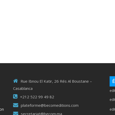
É
Rue Ibnou El Katir, 26 Rés Al Boustane –
Casablanca
ed
+212 522 99 49 82
ed
plateforme@becomeditions.com
ed
ion
secretariat@becom.ma