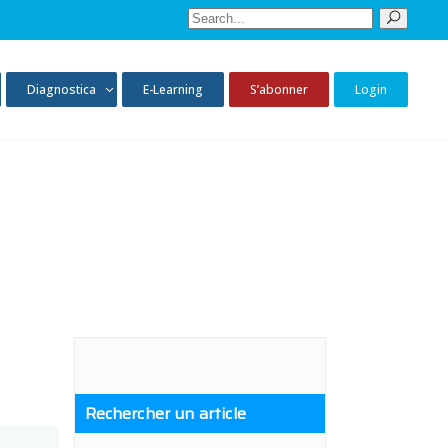
Sear
for:
Diagnostica
E-Learning
S’abonner
Login
Rechercher un article