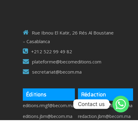
Rue Ibnou El Katir, 26 Rés Al Boustane
– Casablanca
+212 522 99 49 82
plateforme@becomeditions.com
secretariat@becom.ma
Éditions
Rédaction
Contact us
editions.rmgf@becom.ma
redaction.rmgf@becom.ma
editions.jbm@becom.ma
redaction.jbm@becom.ma
editions.jmed@becom.ma
redaction.jmed@becom.ma