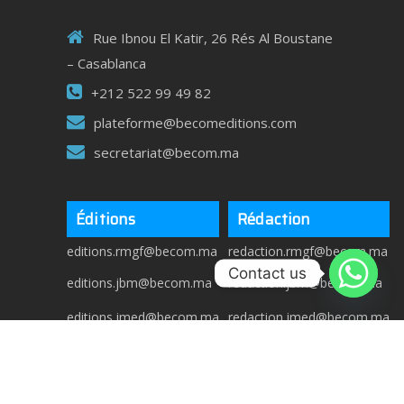
Rue Ibnou El Katir, 26 Rés Al Boustane
– Casablanca
+212 522 99 49 82
plateforme@becomeditions.com
secretariat@becom.ma
Éditions
Rédaction
editions.rmgf@becom.ma
redaction.rmgf@becom.ma
Contact us
editions.jbm@becom.ma
redaction.jbm@becom.ma
editions.jmed@becom.ma
redaction.jmed@becom.ma