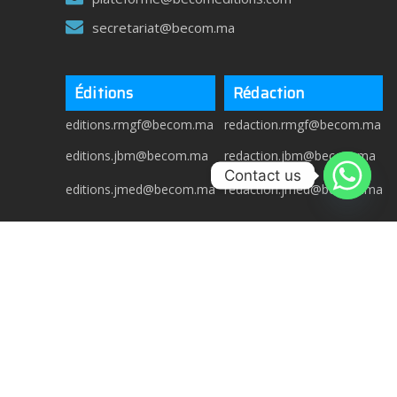
secretariat@becom.ma
Éditions
Rédaction
editions.rmgf@becom.ma
redaction.rmgf@becom.ma
editions.jbm@becom.ma
redaction.jbm@becom.ma
Contact us
editions.jmed@becom.ma
redaction.jmed@becom.ma
Copyright © 2025 Becom Editions
All rights reserved.
Mentions Légales