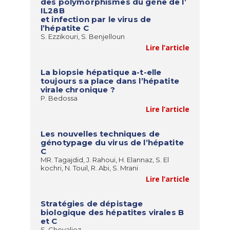
des polymorphismes du gène de l’
IL28B
et infection par le virus de
l’hépatite C
S. Ezzikouri, S. Benjelloun
Lire l’article
La biopsie hépatique a-t-elle
toujours sa place dans l’hépatite
virale chronique ?
P. Bedossa
Lire l’article
Les nouvelles techniques de
génotypage du virus de l’hépatite
C
MR. Tagajdid, J. Rahoui, H. Elannaz, S. El
kochri, N. Touil, R. Abi, S. Mrani
Lire l’article
Stratégies de dépistage
biologique des hépatites virales B
et C
S. Chevaliez