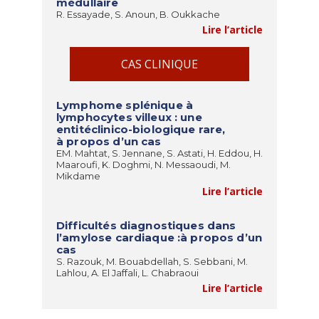
médullaire
R. Essayade, S. Anoun, B. Oukkache
Lire l’article
CAS CLINIQUE
Lymphome splénique à
lymphocytes villeux : une
entitéclinico-biologique rare,
à propos d’un cas
EM. Mahtat, S. Jennane, S. Astati, H. Eddou, H.
Maaroufi, K. Doghmi, N. Messaoudi, M.
Mikdame
Lire l’article
Difficultés diagnostiques dans
l’amylose cardiaque :à propos d’un
cas
S. Razouk, M. Bouabdellah, S. Sebbani, M.
Lahlou, A. El Jaffali, L. Chabraoui
Lire l’article