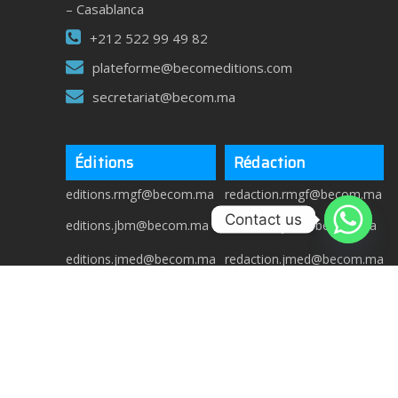
– Casablanca
+212 522 99 49 82
plateforme@becomeditions.com
secretariat@becom.ma
Éditions
Rédaction
editions.rmgf@becom.ma
redaction.rmgf@becom.ma
Contact us
editions.jbm@becom.ma
redaction.jbm@becom.ma
editions.jmed@becom.ma
redaction.jmed@becom.ma