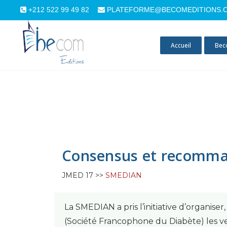
+212 522 99 49 82
PLATEFORME@BECOMEDITIONS.
Accueil
Bec
Consensus et recomman
JMED 17 >>
SMEDIAN
La SMEDIAN a pris l’initiative d’organise
(Société Francophone du Diabète) les v