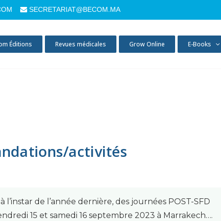
COM
SECRETARIAT@BECOM.MA
om Éditions
Revues médicales
Grow Online
E-Books
dations/activités
r, à l’instar de l’année dernière, des journées POST-SFD
endredi 15 et samedi 16 septembre 2023 à Marrakech….