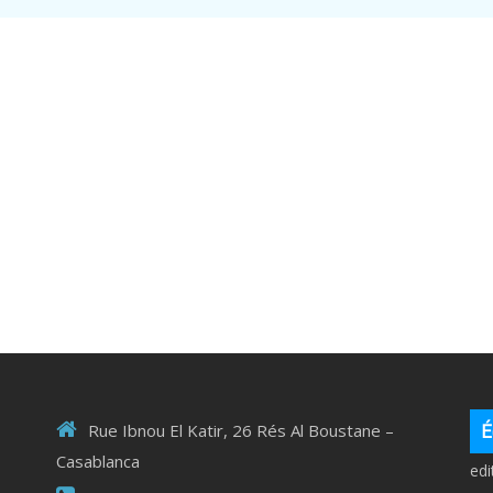
É
Rue Ibnou El Katir, 26 Rés Al Boustane –
Casablanca
ed