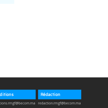
ditions
Rédaction
itions.rmgf@becom.ma
redaction.rmgf@becom.ma