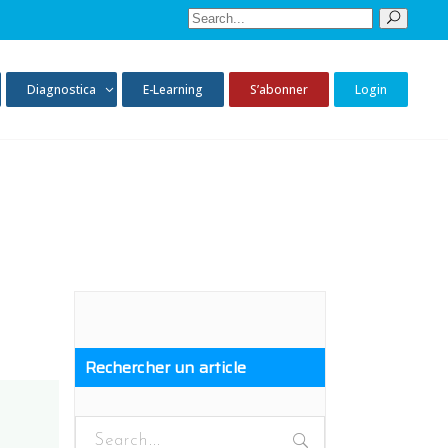
Sear
for:
Diagnostica
E-Learning
S’abonner
Login
Rechercher un article
Search