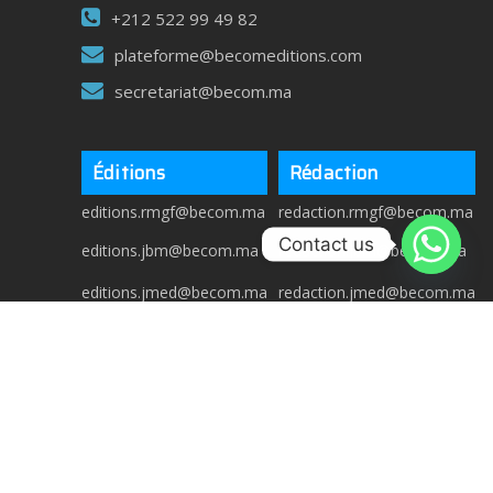
+212 522 99 49 82
plateforme@becomeditions.com
secretariat@becom.ma
Éditions
Rédaction
editions.rmgf@becom.ma
redaction.rmgf@becom.ma
Contact us
editions.jbm@becom.ma
redaction.jbm@becom.ma
editions.jmed@becom.ma
redaction.jmed@becom.ma
Copyright © 2025 Becom Editions