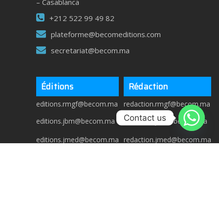
– Casablanca
+212 522 99 49 82
plateforme@becomeditions.com
secretariat@becom.ma
Éditions
Rédaction
editions.rmgf@becom.ma
redaction.rmgf@becom.ma
Contact us
editions.jbm@becom.ma
redaction.jbm@becom.ma
editions.jmed@becom.ma
redaction.jmed@becom.ma