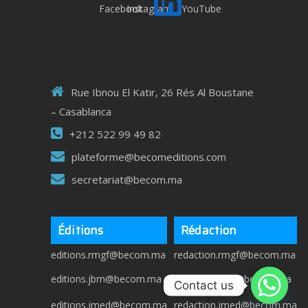
Rue Ibnou El Katir, 26 Rés Al Boustane
– Casablanca
+212 522 99 49 82
plateforme@becomeditions.com
secretariat@becom.ma
Éditions
Rédaction
editions.rmgf@becom.ma
redaction.rmgf@becom.ma
editions.jbm@becom.ma
redaction.jbm@becom.ma
Contact us
editions.jmed@becom.ma
redaction.jmed@becom.ma