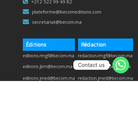
+212 522 99 49 82
plateforme@becomeditions.com
secretariat@becom.ma
Éditions
Rédaction
editions.rmgf@becom.ma
redaction.rmgf@becom.ma
Contact us
editions.jbm@becom.ma
redaction.jbm@becom.ma
editions.jmed@becom.ma
redaction.jmed@becom.ma
Copyright © 2025 Becom Editions
All rights reserved.