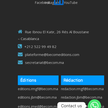
Rue Ibnou El Katir, 26 Rés Al Boustane
– Casablanca
+212 522 99 49 82
plateforme@becomeditions.com
secretariat@becom.ma
Éditions
Rédaction
editions.rmgf@becom.ma
redaction.rmgf@becom.ma
editions.jbm@becom.ma
redaction.jbm@becom.ma
Contact us
editions.jmed@becom.ma
redaction.jmed@becom.ma