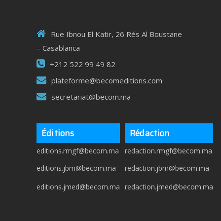
Rue Ibnou El Katir, 26 Rés Al Boustane
– Casablanca
+212 522 99 49 82
plateforme@becomeditions.com
secretariat@becom.ma
Éditions
Rédaction
editions.rmgf@becom.ma
redaction.rmgf@becom.ma
editions.jbm@becom.ma
redaction.jbm@becom.ma
editions.jmed@becom.ma
redaction.jmed@becom.ma