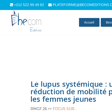
+212 522 99 49 82
PLATEFORME@BECOMEDITIONS.
Accueil
Bec
Le lupus systémique : 
réduction de mobilité 
les femmes jeunes
RMGF 26 >>
FOCUS SUR…