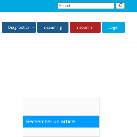
Sear
for:
Diagnostica
E-Learning
S’abonner
Login
Rechercher un article