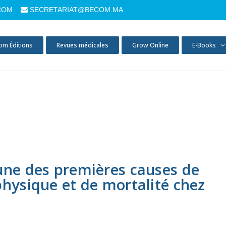
COM
SECRETARIAT@BECOM.MA
om Éditions
Revues médicales
Grow Online
E-Books
une des premières causes de
physique et de mortalité chez