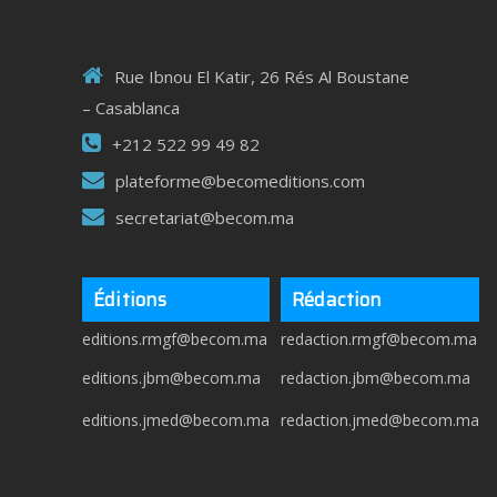
Rue Ibnou El Katir, 26 Rés Al Boustane
– Casablanca
+212 522 99 49 82
plateforme@becomeditions.com
secretariat@becom.ma
Éditions
Rédaction
editions.rmgf@becom.ma
redaction.rmgf@becom.ma
editions.jbm@becom.ma
redaction.jbm@becom.ma
editions.jmed@becom.ma
redaction.jmed@becom.ma