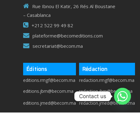
Rue Ibnou El Katir, 26 Rés Al Boustane
– Casablanca
+212 522 99 49 82
plateforme@becomeditions.com
secretariat@becom.ma
Éditions
Rédaction
editions.rmgf@becom.ma
redaction.rmgf@becom.ma
editions.jbm@becom.ma
redaction.jbm@becom.ma
Contact us
editions.jmed@becom.ma
redaction.jmed@becom.ma