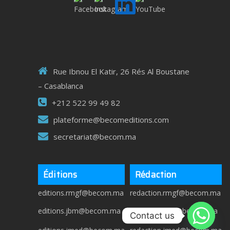
Rue Ibnou El Katir, 26 Rés Al Boustane
– Casablanca
+212 522 99 49 82
plateforme@becomeditions.com
secretariat@becom.ma
Éditions
Rédaction
editions.rmgf@becom.ma
redaction.rmgf@becom.ma
editions.jbm@becom.ma
redaction.jbm@becom.ma
Contact us