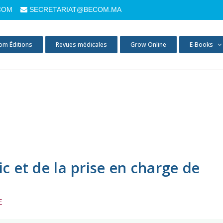
COM
SECRETARIAT@BECOM.MA
om Éditions
Revues médicales
Grow Online
E-Books
ic et de la prise en charge de
E