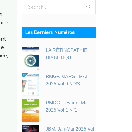
Search
for:
t
uite
Les Derniers Numéros
ent
de
LA RÉTINOPATHIE
uée,
DIABÉTIQUE
RMGF. MARS - MAI
2025 Vol 9 N°33
RMDO. Février - Mai
2025 Vol 1 N°1
JBM. Jan-Mar 2025 Vol