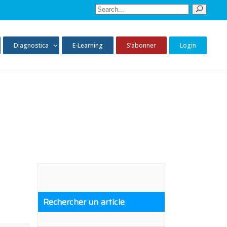
Sear
for:
Diagnostica
E-Learning
S’abonner
Login
Rechercher un article