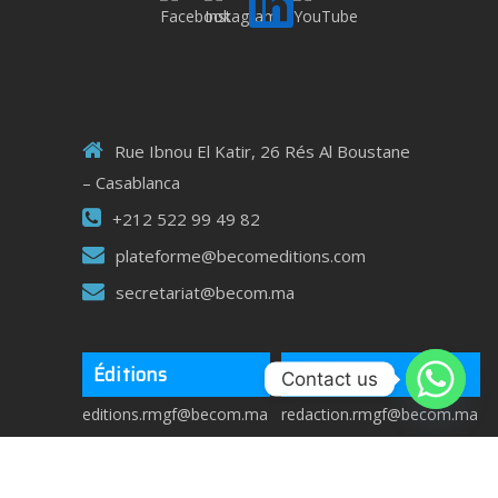
Rue Ibnou El Katir, 26 Rés Al Boustane
– Casablanca
+212 522 99 49 82
plateforme@becomeditions.com
secretariat@becom.ma
Éditions
Rédaction
Contact us
editions.rmgf@becom.ma
redaction.rmgf@becom.ma
editions.jbm@becom.ma
redaction.jbm@becom.ma
editions.jmed@becom.ma
redaction.jmed@becom.ma