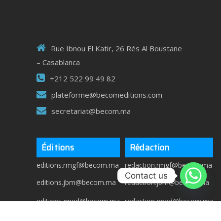
Rue Ibnou El Katir, 26 Rés Al Boustane
– Casablanca
+212 522 99 49 82
plateforme@becomeditions.com
secretariat@becom.ma
Éditions
Rédaction
editions.rmgf@becom.ma
redaction.rmgf@becom.ma
Contact us
editions.jbm@becom.ma
redaction.jbm@becom.ma
editions.jmed@becom.ma
redaction.jmed@becom.ma