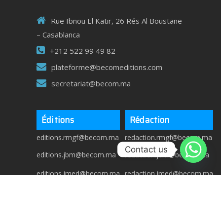
Rue Ibnou El Katir, 26 Rés Al Boustane
– Casablanca
+212 522 99 49 82
plateforme@becomeditions.com
secretariat@becom.ma
Éditions
Rédaction
editions.rmgf@becom.ma
redaction.rmgf@becom.ma
Contact us
editions.jbm@becom.ma
redaction.jbm@becom.ma
editions.jmed@becom.ma
redaction.jmed@becom.ma