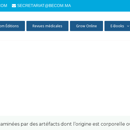
COM
SECRETARIAT@BECOM.MA
om Éditions
Revues médicales
Grow Online
E-Books
minées par des artéfacts dont l’origine est corporelle 