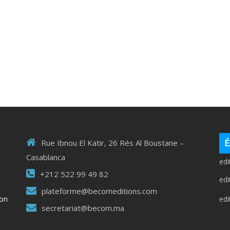
É
Rue Ibnou El Katir, 26 Rés Al Boustane –
Casablanca
ed
+212 522 99 49 82
ed
plateforme@becomeditions.com
ed
ion
secretariat@becom.ma