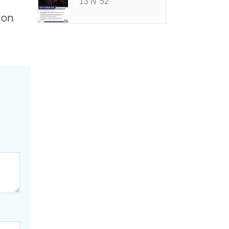
13 N°52
ion