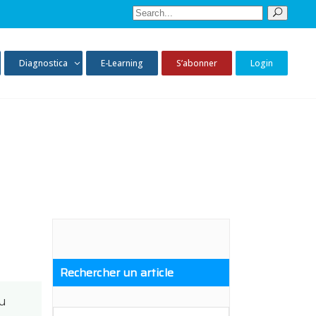
Sear
for:
Diagnostica
E-Learning
S’abonner
Login
Rechercher un article
ou
Search