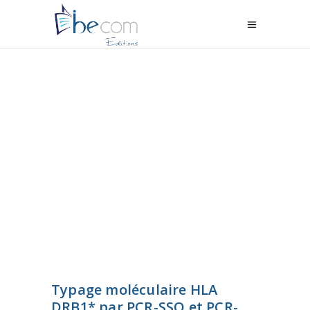
Typage moléculaire HLA
DRB1* par PCR-SSO et PCR-