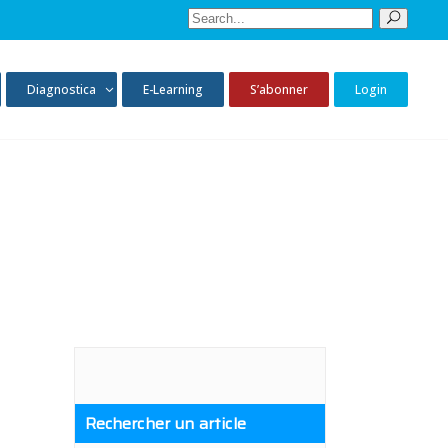
Sear
for:
Diagnostica
E-Learning
S’abonner
Login
Rechercher un article