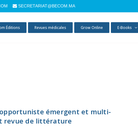
COM
SECRETARIAT@BECOM.MA
om Éditions
Revues médicales
Grow Online
E-Books
opportuniste émergent et multi-
t revue de littérature