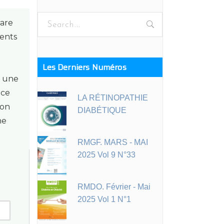
Search
rare
for:
ients
t
Les Derniers Numéros
t une
 ce
LA RÉTINOPATHIE
son
DIABÉTIQUE
ne
RMGF. MARS - MAI
2025 Vol 9 N°33
RMDO. Février - Mai
2025 Vol 1 N°1