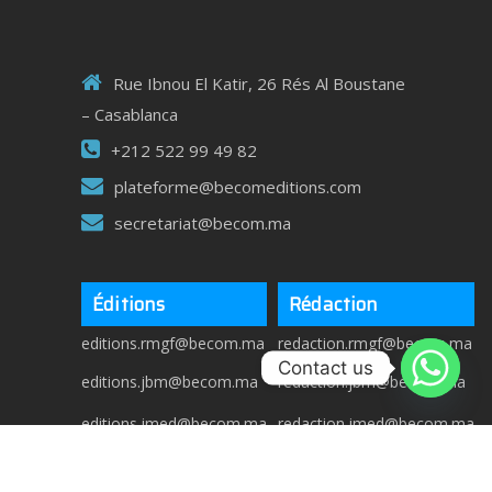
Rue Ibnou El Katir, 26 Rés Al Boustane
– Casablanca
+212 522 99 49 82
plateforme@becomeditions.com
secretariat@becom.ma
Éditions
Rédaction
editions.rmgf@becom.ma
redaction.rmgf@becom.ma
Contact us
editions.jbm@becom.ma
redaction.jbm@becom.ma
editions.jmed@becom.ma
redaction.jmed@becom.ma