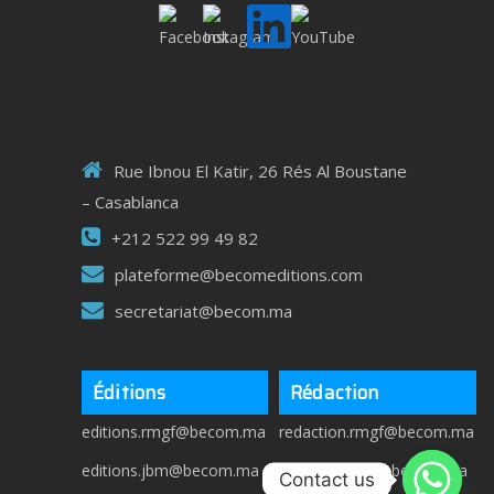
Rue Ibnou El Katir, 26 Rés Al Boustane
– Casablanca
+212 522 99 49 82
plateforme@becomeditions.com
secretariat@becom.ma
Éditions
Rédaction
editions.rmgf@becom.ma
redaction.rmgf@becom.ma
editions.jbm@becom.ma
redaction.jbm@becom.ma
Contact us