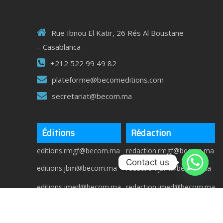
Rue Ibnou El Katir, 26 Rés Al Boustane
– Casablanca
+212 522 99 49 82
plateforme@becomeditions.com
secretariat@becom.ma
Éditions
Rédaction
editions.rmgf@becom.ma
redaction.rmgf@becom.ma
Contact us
editions.jbm@becom.ma
redaction.jbm@becom.ma
editions.jmed@becom.ma
redaction.jmed@becom.ma