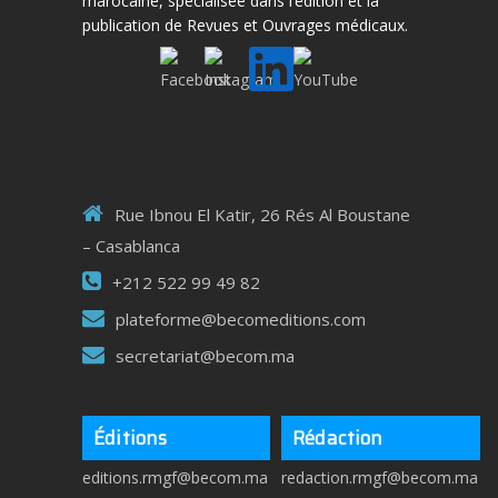
marocaine, spécialisée dans l’édition et la
publication de Revues et Ouvrages médicaux.
Rue Ibnou El Katir, 26 Rés Al Boustane
– Casablanca
+212 522 99 49 82
plateforme@becomeditions.com
secretariat@becom.ma
Éditions
Rédaction
editions.rmgf@becom.ma
redaction.rmgf@becom.ma