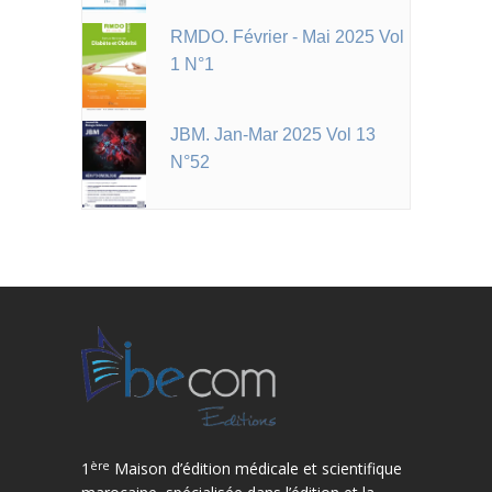
RMDO. Février - Mai 2025 Vol
1 N°1
JBM. Jan-Mar 2025 Vol 13
N°52
ère
1
Maison d’édition médicale et scientifique