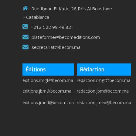
Rue Ibnou El Katir, 26 Rés Al Boustane
– Casablanca
+212 522 99 49 82
plateforme@becomeditions.com
secretariat@becom.ma
Éditions
Rédaction
editions.rmgf@becom.ma
redaction.rmgf@becom.ma
editions.jbm@becom.ma
redaction.jbm@becom.ma
editions.jmed@becom.ma
redaction.jmed@becom.ma