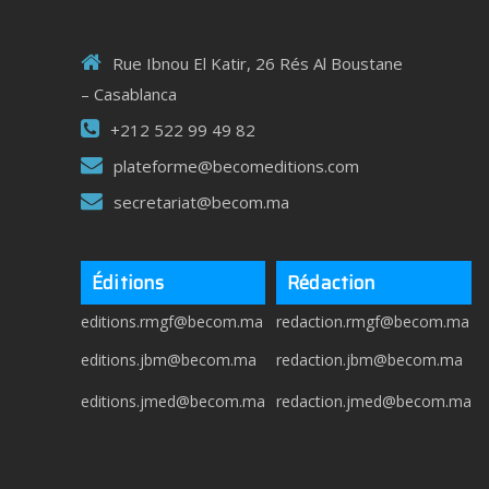
Rue Ibnou El Katir, 26 Rés Al Boustane
– Casablanca
+212 522 99 49 82
plateforme@becomeditions.com
secretariat@becom.ma
Éditions
Rédaction
editions.rmgf@becom.ma
redaction.rmgf@becom.ma
editions.jbm@becom.ma
redaction.jbm@becom.ma
editions.jmed@becom.ma
redaction.jmed@becom.ma